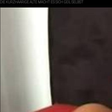
DIE KURZHAARIGE ALTE MACHT ES SICH GEIL SELBST